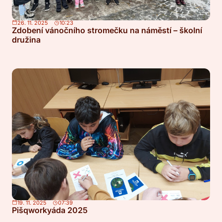
26. 11. 2025
10:23
Zdobení vánočního stromečku na náměstí – školní
družina
19. 11. 2025
07:39
Pišqworkyáda 2025