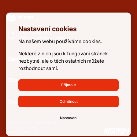
Nastavení cookies
Elišky Krásnohorské 2919
544 01 Dvůr Králové nad Labem
Na našem webu používáme cookies.
Některé z nich jsou k fungování stránek
Základní informace
nezbytné, ale o těch ostatních můžete
rozhodnout sami.
Zřizovatel
Přijmout
Osobní údaje a přístupnost
Odmítnout
Nastavení
© 2026, Základní škola Strž, Dvůr
Králové nad Labem, E.
Krásnohorské 2919