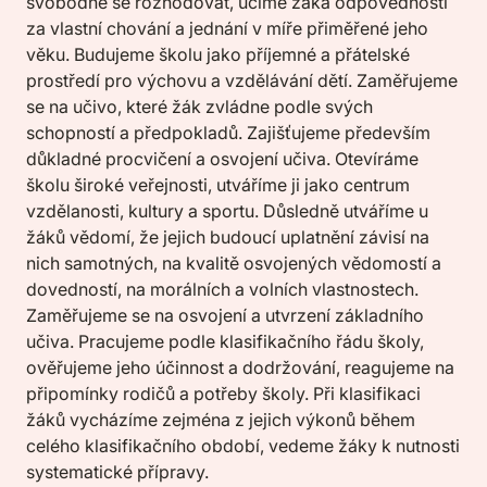
svobodně se rozhodovat, učíme žáka odpovědnosti
za vlastní chování a jednání v míře přiměřené jeho
věku. Budujeme školu jako příjemné a přátelské
prostředí pro výchovu a vzdělávání dětí. Zaměřujeme
se na učivo, které žák zvládne podle svých
schopností a předpokladů. Zajišťujeme především
důkladné procvičení a osvojení učiva. Otevíráme
školu široké veřejnosti, utváříme ji jako centrum
vzdělanosti, kultury a sportu. Důsledně utváříme u
žáků vědomí, že jejich budoucí uplatnění závisí na
nich samotných, na kvalitě osvojených vědomostí a
dovedností, na morálních a volních vlastnostech.
Zaměřujeme se na osvojení a utvrzení základního
učiva. Pracujeme podle klasifikačního řádu školy,
ověřujeme jeho účinnost a dodržování, reagujeme na
připomínky rodičů a potřeby školy. Při klasifikaci
žáků vycházíme zejména z jejich výkonů během
celého klasifikačního období, vedeme žáky k nutnosti
systematické přípravy.