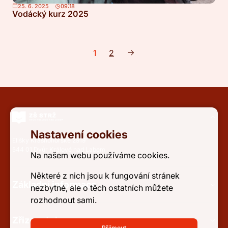
25. 6. 2025
09:18
Vodácký kurz 2025
1
2
Nastavení cookies
Elišky Krásnohorské 2919
544 01 Dvůr Králové nad Labem
Na našem webu používáme cookies.
Některé z nich jsou k fungování stránek
Základní informace
nezbytné, ale o těch ostatních můžete
rozhodnout sami.
Zřizovatel
Přijmout