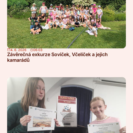
4. 6. 2026
06:03
Závěrečná exkurze Soviček, Včeliček a jejich
kamarádů