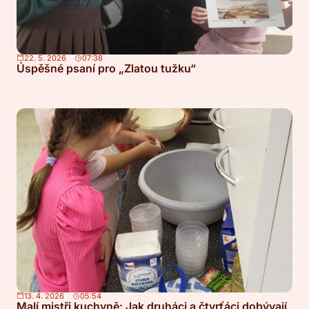
22. 5. 2026
07:38
Úspěšné psaní pro „Zlatou tužku“
13. 4. 2026
05:54
Malí mistři kuchyně: Jak druháci a čtvrťáci dobývají