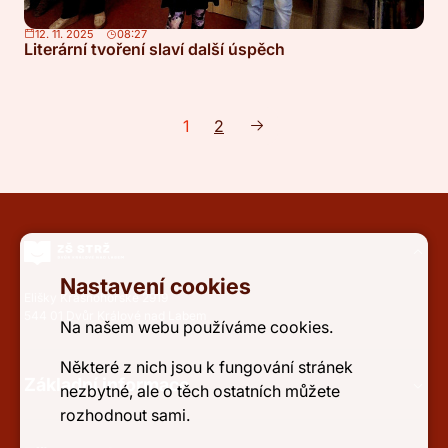
12. 11. 2025
08:27
Literární tvoření slaví další úspěch
1
2
Nastavení cookies
Elišky Krásnohorské 2919
544 01 Dvůr Králové nad Labem
Na našem webu používáme cookies.
Některé z nich jsou k fungování stránek
Základní informace
nezbytné, ale o těch ostatních můžete
rozhodnout sami.