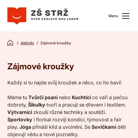
Menu
Aktivity
Zájmové kroužky
Zájmové kroužky
Každý si tu najde svůj kroužek a něco, co ho baví!
Máme tu
Tvůrčí psaní
nebo
Kuchtíci
co vaří a pečou
dobroty,
Šikulky
tvoří a pracují se dřevem i textilem.
Výtvarníci
zkouší různé techniky a soutěží.
Sportovky
i florbal rozvíjí kondici, týmovost a fair
play.
Jóga
přináší klid a uvolnění. Se
Sovičkami
děti
objevují vědu a nové poznatky.