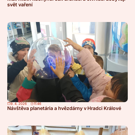
svět vaření
9. 4. 2026
11:46
Návštěva planetária a hvězdárny v Hradci Králové