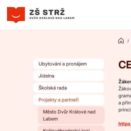
C
Ubytování a pronájem
Jídelna
Žáko
Školská rada
Žákov
gramo
Projekty a partneři
a při
princ
Město Dvůr Králové nad
Labem
https
Královéhradecký kraj