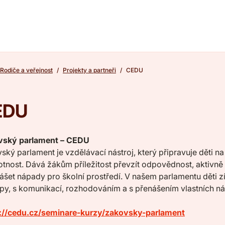
Rodiče a veřejnost
Projekty a partneři
CEDU
EDU
vský parlament – CEDU
ský parlament je vzdělávací nástroj, který připravuje děti n
tnost. Dává žákům příležitost převzít odpovědnost, aktivně
nášet nápady pro školní prostředí. V našem parlamentu děti 
ipy, s komunikací, rozhodováním a s přenášením vlastních n
://cedu.cz/seminare-kurzy/zakovsky-parlament