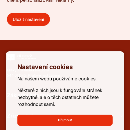
cílení/personalizování reklamy.
Uložit nastavení
Nastavení cookies
Elišky Krásnohorské 2919
544 01 Dvůr Králové nad Labem
Na našem webu používáme cookies.
Některé z nich jsou k fungování stránek
Základní informace
nezbytné, ale o těch ostatních můžete
rozhodnout sami.
Zřizovatel
Přijmout