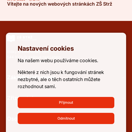
Vítejte na nových webových stránkách ZŠ Strž
Nastavení cookies
Elišky Krásnohorské 2919
544 01 Dvůr Králové nad Labem
Na našem webu používáme cookies.
Některé z nich jsou k fungování stránek
Základní informace
nezbytné, ale o těch ostatních můžete
rozhodnout sami.
Zřizovatel
Přijmout
Osobní údaje a přístupnost
Odmítnout