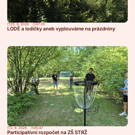
25. 6. 2026
07:20
LODĚ a lodičky aneb vyplouváme na prázdniny
2. 6. 2026
05:47
Participativní rozpočet na ZŠ STRŽ