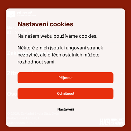
Nastavení cookies
Elišky Krásnohorské 2919
544 01 Dvůr Králové nad Labem
Na našem webu používáme cookies.
Některé z nich jsou k fungování stránek
Základní informace
nezbytné, ale o těch ostatních můžete
rozhodnout sami.
Zřizovatel
Přijmout
Osobní údaje a přístupnost
Odmítnout
Nastavení
© 2026, Základní škola Strž, Dvůr
Králové nad Labem, E.
Krásnohorské 2919