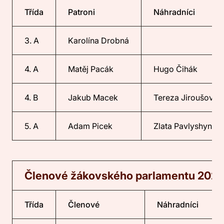
Třída
Patroni
Náhradníci
3. A
Karolína Drobná
4. A
Matěj Pacák
Hugo Čihák
4. B
Jakub Macek
Tereza Jiroušová
5. A
Adam Picek
Zlata Pavlyshyn
Členové žákovského parlamentu 202
Třída
Členové
Náhradníci