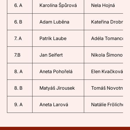
6. A
Karolína Špůrová
Nela Hojná
6. B
Adam Luběna
Kateřina Drobná
7. A
Patrik Laube
Adéla Tomancová,
7.B
Jan Seifert
Nikola Šimonová
8. A
Aneta Pohořelá
Elen Kvačková
8. B
Matyáš Jirousek
Tomáš Novotný
9. A
Aneta Larová
Natálie Frölichov