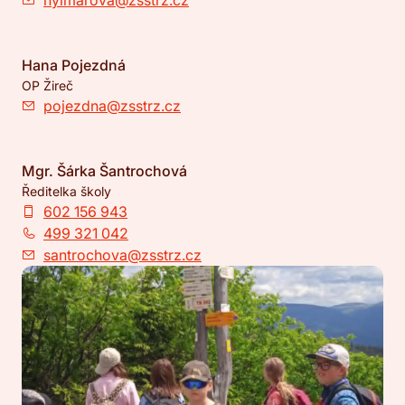
hylmarova@zsstrz.cz
Hana Pojezdná
OP Žireč
pojezdna@zsstrz.cz
Mgr. Šárka Šantrochová
Ředitelka školy
602 156 943
499 321 042
santrochova@zsstrz.cz