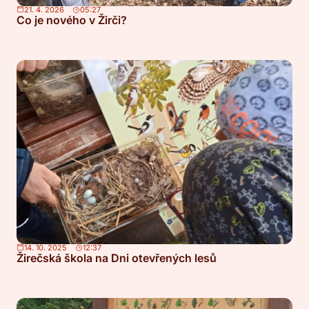
21. 4. 2026
05:27
Co je nového v Žirči?
14. 10. 2025
12:37
Žirečská škola na Dni otevřených lesů