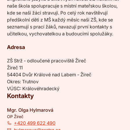
naše škola spolupracuje s místní mateřskou školou,
kde se naši žáci stravují. Po celý rok navštěvují
předškolní děti z MŠ každý měsíc naši ZŠ, kde se
seznamují s prací žáků, navazují první kontakty s
učitelkou, vychovatelkou a budoucími spolužáky.
Adresa
ZŠ Strž - odloučené pracoviště Žireč
Žireč 11
54404 Dvůr Králové nad Labem - Žireč
Okres: Trutnov
VÚSC: Královéhradecký
Kontakty
Mgr. Olga Hylmarová
OP Žireč
+420 499 622 490