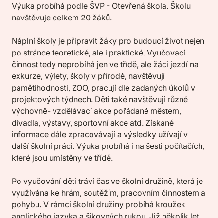
Výuka probíhá podle ŠVP - Otevřená škola. Školu
navštěvuje celkem 20 žáků.
Náplní školy je připravit žáky pro budoucí život nejen
po stránce teoretické, ale i praktické. Vyučovací
činnost tedy neprobíhá jen ve třídě, ale žáci jezdí na
exkurze, výlety, školy v přírodě, navštěvují
pamětihodnosti, ZOO, pracují dle zadaných úkolů v
projektových týdnech. Děti také navštěvují různé
výchovně- vzdělávací akce pořádané městem,
divadla, výstavy, sportovní akce atd. Získané
informace dále zpracovávají a výsledky užívají v
další školní práci. Výuka probíhá i na šesti počítačích,
které jsou umístěny ve třídě.
Po vyučování děti tráví čas ve školní družině, která je
využívána ke hrám, soutěžím, pracovním činnostem a
pohybu. V rámci školní družiny probíhá kroužek
anglického jazyka a šikovných rukou. Již několik let