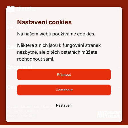
Nastavení cookies
Elišky Krásnohorské 2919
544 01 Dvůr Králové nad Labem
Na našem webu používáme cookies.
Některé z nich jsou k fungování stránek
Základní informace
nezbytné, ale o těch ostatních můžete
rozhodnout sami.
Zřizovatel
Přijmout
Osobní údaje a přístupnost
Odmítnout
Nastavení
© 2026, Základní škola Strž, Dvůr
Králové nad Labem, E.
Krásnohorské 2919