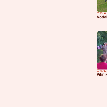
23. 6
Voda
15. 6.
Pikni