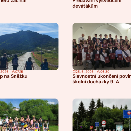
 léto začíná!
Předávání vysvědčení
deváťákům
. 2026
07:15
25. 6. 2026
06:30
p na Sněžku
Slavnostní ukončení povi
školní docházky 9. A