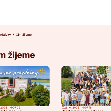
Aktivity
Čím žijeme
m žijeme
. 2026
07:22
26. 6. 2026
07:16