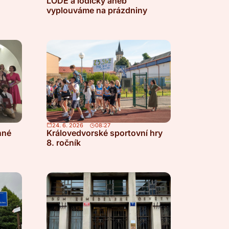
LODĚ a lodičky aneb
vyplouváme na prázdniny
24. 6. 2026
08:27
nné
Královedvorské sportovní hry
8. ročník