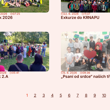
. 2026
07:25
22. 6. 2026
11:37
k 2026
Exkurze do KRNAPU
 2026
05:41
5. 6. 2026
09:36
k 2.A
„Psaní od srdce“ našich t
1
2
3
4
5
6
7
8
9
10