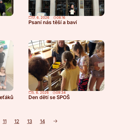
17. 6. 2026
08:16
Psaní nás těší a baví
5. 6. 2026
09:34
řeťáků
Den dětí se SPOŠ
11
12
13
14