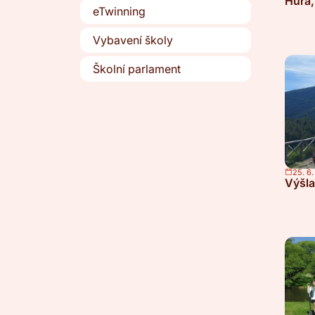
Hurá,
eTwinning
Vybavení školy
Školní parlament
25. 6
Výšla