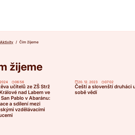
Aktivity
Čím žijeme
m žijeme
 2024
06:56
20. 12. 2023
07:02
ěva učitelů ze ZŠ Strž
Čeští a slovenští druháci 
Králové nad Labem ve
sobě vědí
 San Pablo v Abaránu:
race a sdílení mezi
skými vzdělávacími
tucemi