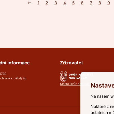
1
2
3
4
5
6
7
8
9
dní informace
Zřizovatel
54730
schránka: p9bdy2g
Nastave
Město Dvůr Králové nad Labem
Na našem w
Některé z ni
ostatních m