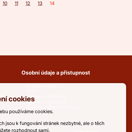
10
11
12
13
14
Osobní údaje a přístupnost
Nastavení cookies
GDPR
Prohlášení o přístupnosti
ní cookies
Ochrana oznamovatelů
Svobodný přístup k informacím
ebu používáme cookies.
ch jsou k fungování stránek nezbytné, ale o těch
ůžete rozhodnout sami.