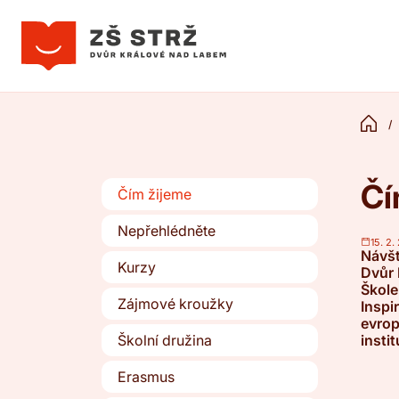
Čí
Čím žijeme
Nepřehlédněte
15. 2.
Návšt
Kurzy
Dvůr 
Škole
Zájmové kroužky
Inspi
evrop
Školní družina
insti
Erasmus