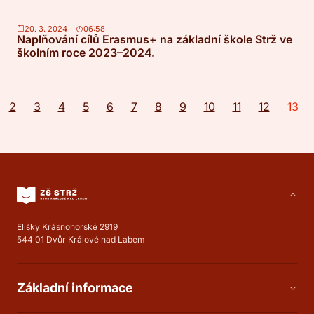
20. 3. 2024
06:58
Naplňování cílů Erasmus+ na základní škole Strž ve
školním roce 2023–2024.
2
3
4
5
6
7
8
9
10
11
12
13
Elišky Krásnohorské 2919
544 01 Dvůr Králové nad Labem
Základní informace