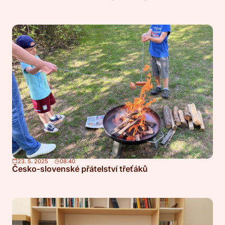
23. 5. 2025
08:40
Česko-slovenské přátelství třeťáků