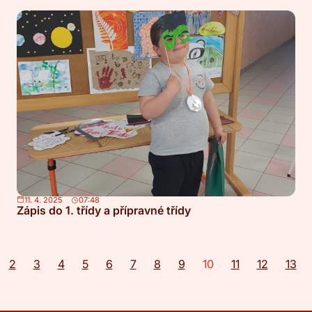
11. 4. 2025
07:48
Zápis do 1. třídy a přípravné třídy
2
3
4
5
6
7
8
9
10
11
12
13