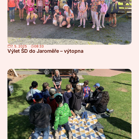
7. 5. 2025
08:33
Výlet ŠD do Jaroměře – výtopna