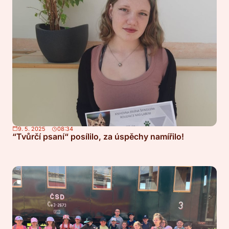
9. 5. 2025
08:34
“Tvůrčí psaní“ posílilo, za úspěchy namířilo!