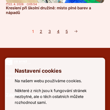
22. 4. 2026
05:54
Kreslení při školní družině: místo plné barev a
nápadů
1
2
3
4
5
Nastavení cookies
Elišky Krásnohorské 2919
544 01 Dvůr Králové nad Labem
Na našem webu používáme cookies.
Některé z nich jsou k fungování stránek
Základní informace
nezbytné, ale o těch ostatních můžete
rozhodnout sami.