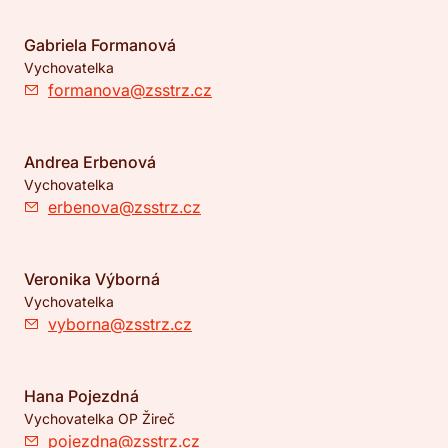
Gabriela Formanová
Vychovatelka
formanova@zsstrz.cz
Andrea Erbenová
Vychovatelka
erbenova@zsstrz.cz
Veronika Výborná
Vychovatelka
vyborna@zsstrz.cz
Hana Pojezdná
Vychovatelka OP Žireč
pojezdna@zsstrz.cz