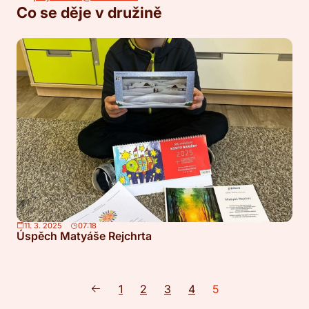
Co se děje v družině
11. 3. 2025
07:18
Úspěch Matyáše Rejchrta
1
2
3
4
5