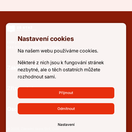
Nastavení cookies
Elišky Krásnohorské 2919
544 01 Dvůr Králové nad Labem
Na našem webu používáme cookies.
Některé z nich jsou k fungování stránek
Základní informace
nezbytné, ale o těch ostatních můžete
rozhodnout sami.
Zřizovatel
Přijmout
Osobní údaje a přístupnost
Odmítnout
Nastavení
© 2026, Základní škola Strž, Dvůr