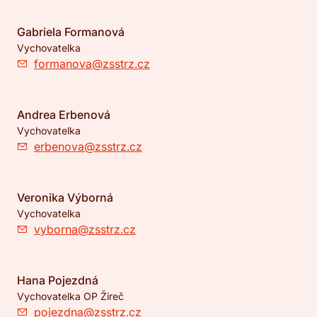
Gabriela Formanová
Vychovatelka
formanova@zsstrz.cz
Andrea Erbenová
Vychovatelka
erbenova@zsstrz.cz
Veronika Výborná
Vychovatelka
vyborna@zsstrz.cz
Hana Pojezdná
Vychovatelka OP Žireč
pojezdna@zsstrz.cz