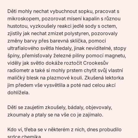
Děti mohly nechat vybuchnout sopku, pracovat s
mikroskopem, pozorovat mísení kapalin s různou
hustotou, vyzkoušely reakci jedlé sody s octem,
zjistily jak nechat zmizet polystyren, pozorovaly
změny barvy přes barevná sklíčka, pomocí
ultrafialového světla hledaly, jinak neviditelné, stopy
špíny, přemísťovaly železné piliny pomocí magnetu,
viděly jak světlo dokáže roztočit Crookesův
radiometr a také si mohly prstem chytit svůj vlastní
maličký blesk na plazmové kouli. Zkušená lektorka
jim předem vše vysvětlila a poté nad celou akcí
dohlížela.
Děti se zaujetím zkoušely, bádaly, objevovaly,
zkoumaly a ptaly se na vše co je zajímalo.
Kdo ví, třeba se v některém z nich, dnes probudilo
srdce chemika.