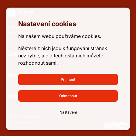
Nastavení cookies
Elišky Krásnohorské 2919
544 01 Dvůr Králové nad Labem
Na našem webu používáme cookies.
Některé z nich jsou k fungování stránek
Základní informace
nezbytné, ale o těch ostatních můžete
rozhodnout sami.
Zřizovatel
Přijmout
Osobní údaje a přístupnost
Odmítnout
Nastavení
© 2026, Základní škola Strž, Dvůr
Králové nad Labem, E.
Krásnohorské 2919