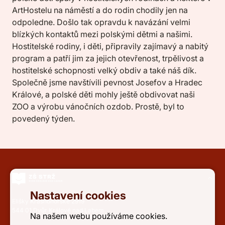
ArtHostelu na náměstí a do rodin chodily jen na
odpoledne. Došlo tak opravdu k navázání velmi
blízkých kontaktů mezi polskými dětmi a našimi.
Hostitelské rodiny, i děti, připravily zajímavý a nabitý
program a patří jim za jejich otevřenost, trpělivost a
hostitelské schopnosti velký obdiv a také náš dík.
Společně jsme navštívili pevnost Josefov a Hradec
Králové, a polské děti mohly ještě obdivovat naši
ZOO a výrobu vánočních ozdob. Prostě, byl to
povedený týden.
Nastavení cookies
Elišky Krásnohorské 2919
544 01 Dvůr Králové nad Labem
Na našem webu používáme cookies.