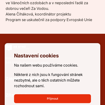
ve Vánočních ozdobách a v neposlední řadě za
dobrou večeři Za Vodou.
Alena Čiháková, koordinátor projektu
Program se uskutečnil za podpory Evropské Unie
Nastavení cookies
Elišky Krásnohorské 2919
544 01 Dvůr Králové nad Labem
Na našem webu používáme cookies.
Některé z nich jsou k fungování stránek
Základní informace
nezbytné, ale o těch ostatních můžete
rozhodnout sami.
Zřizovatel
Přijmout