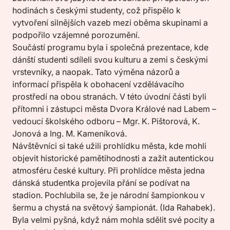
hodinách s českými studenty, což přispělo k
vytvoření silnějších vazeb mezi oběma skupinami a
podpořilo vzájemné porozumění.
Součástí programu byla i společná prezentace, kde
dánští studenti sdíleli svou kulturu a zemi s českými
vrstevníky, a naopak. Tato výměna názorů a
informací přispěla k obohacení vzdělávacího
prostředí na obou stranách. V této úvodní části byli
přítomni i zástupci města Dvora Králové nad Labem –
vedoucí školského odboru – Mgr. K. Pištorová, K.
Jonová a Ing. M. Kameníková.
Návštěvníci si také užili prohlídku města, kde mohli
objevit historické pamětihodnosti a zažít autentickou
atmosféru české kultury. Při prohlídce města jedna
dánská studentka projevila přání se podívat na
stadion. Pochlubila se, že je národní šampionkou v
šermu a chystá na světový šampionát. (Ida Rahabek).
Byla velmi pyšná, když nám mohla sdělit své pocity a