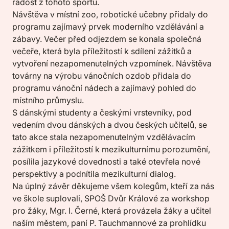
radost z tohoto sportu.
Návštěva v místní zoo, robotické učebny přidaly do
programu zajímavý prvek moderního vzdělávání a
zábavy. Večer před odjezdem se konala společná
večeře, která byla příležitostí k sdílení zážitků a
vytvoření nezapomenutelných vzpomínek. Návštěva
továrny na výrobu vánočních ozdob přidala do
programu vánoční nádech a zajímavý pohled do
místního průmyslu.
S dánskými studenty a českými vrstevníky, pod
vedením dvou dánských a dvou českých učitelů, se
tato akce stala nezapomenutelným vzdělávacím
zážitkem i příležitostí k mezikulturnímu porozumění,
posílila jazykové dovednosti a také otevřela nové
perspektivy a podnítila mezikulturní dialog.
Na úplný závěr děkujeme všem kolegům, kteří za nás
ve škole suplovali, SPOŠ Dvůr Králové za workshop
pro žáky, Mgr. I. Černé, která provázela žáky a učitel
naším městem, paní P. Tauchmannové za prohlídku