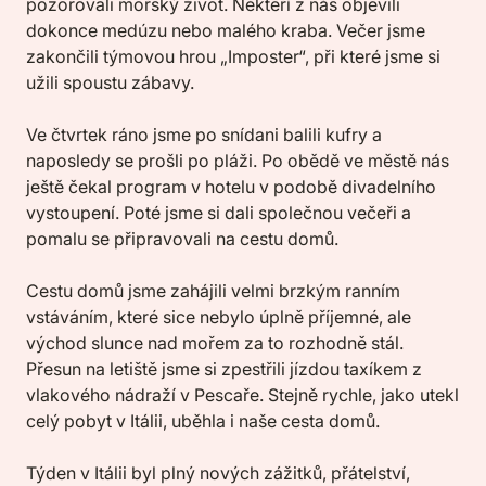
pozorovali mořský život. Někteří z nás objevili
dokonce medúzu nebo malého kraba. Večer jsme
zakončili týmovou hrou „Imposter“, při které jsme si
užili spoustu zábavy.
Ve čtvrtek ráno jsme po snídani balili kufry a
naposledy se prošli po pláži. Po obědě ve městě nás
ještě čekal program v hotelu v podobě divadelního
vystoupení. Poté jsme si dali společnou večeři a
pomalu se připravovali na cestu domů.
Cestu domů jsme zahájili velmi brzkým ranním
vstáváním, které sice nebylo úplně příjemné, ale
východ slunce nad mořem za to rozhodně stál.
Přesun na letiště jsme si zpestřili jízdou taxíkem z
vlakového nádraží v Pescaře. Stejně rychle, jako utekl
celý pobyt v Itálii, uběhla i naše cesta domů.
Týden v Itálii byl plný nových zážitků, přátelství,