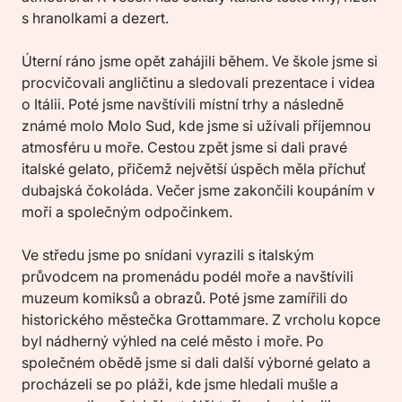
s hranolkami a dezert.
Úterní ráno jsme opět zahájili během. Ve škole jsme si
procvičovali angličtinu a sledovali prezentace i videa
o Itálii. Poté jsme navštívili místní trhy a následně
známé molo Molo Sud, kde jsme si užívali příjemnou
atmosféru u moře. Cestou zpět jsme si dali pravé
italské gelato, přičemž největší úspěch měla příchuť
dubajská čokoláda. Večer jsme zakončili koupáním v
moři a společným odpočinkem.
Ve středu jsme po snídani vyrazili s italským
průvodcem na promenádu podél moře a navštívili
muzeum komiksů a obrazů. Poté jsme zamířili do
historického městečka Grottammare. Z vrcholu kopce
byl nádherný výhled na celé město i moře. Po
společném obědě jsme si dali další výborné gelato a
procházeli se po pláži, kde jsme hledali mušle a