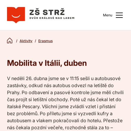
Menu
Aktivity
Erasmus
Mobilita v Itálii, duben
V neděli 26. dubna jsme se v 11:15 sešli u autobusové
zastávky, odkud nás autobus odvezl na letiště do
Prahy. Po odbavení a pasové kontrole jsme měli chvíli
čas projít si letištní obchody. Poté už nás čekal let do
italské Pescary. Všichni jsme zvládli vzlet i přistání
bez problémů. Po příletu jsme si vyzvedli kufry a
autobusem a vlakem pokračovali do hotelu. Přestože
nás čekala pozdní večeře, rozhodně stála za to –