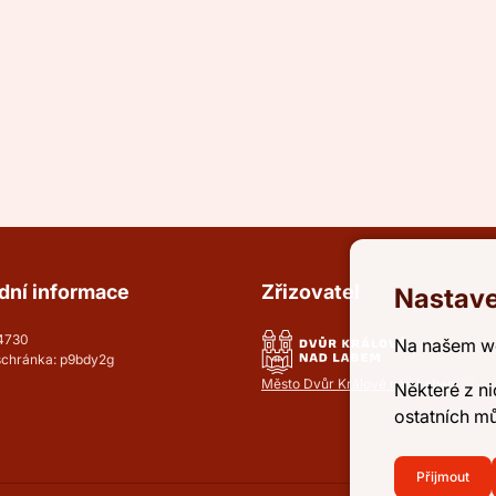
dní informace
Zřizovatel
Nastave
54730
Na našem w
schránka: p9bdy2g
Město Dvůr Králové nad Labem
Některé z ni
ostatních m
Přijmout