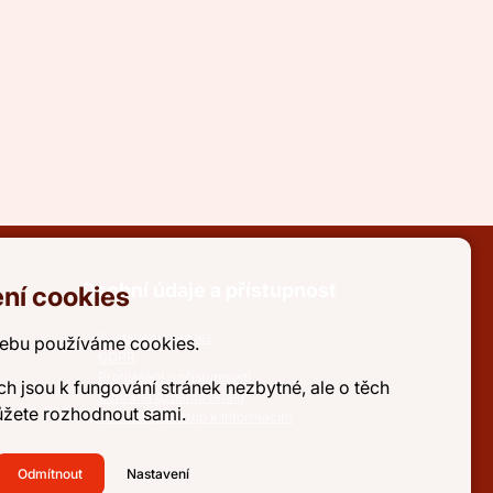
Osobní údaje a přístupnost
ní cookies
Nastavení cookies
ebu používáme cookies.
GDPR
Prohlášení o přístupnosti
ch jsou k fungování stránek nezbytné, ale o těch
Ochrana oznamovatelů
ůžete rozhodnout sami.
Svobodný přístup k informacím
Odmítnout
Nastavení