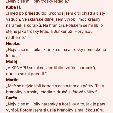
„Nejvíc se mi líbily trosky letadla.“
Kuba H.
„Hned po příjezdu do Krkonoš jsem cítil chlad a čistý
vzduch. Ve sklářské dílně jsem vyrobil moc krásný
náramek z korálků. Na hranici s Polskem se mi líbilo
stejně jako trosky letadla Junker 52. Hory jsou
nádherné.“
Nicolas
„Nejvíc se mi líbila sklářská dílna a trosky německého
letadla.“
Matěj
„V KRNAPU se mi nejvíce líbilo tvoření náramků,
docela se mi povedl.“
Martin
„Mně se nejvíc líbil kopec a cesta tam a zpátky. Taky
hranolky a trosky letadla z druhé světové války.“
Barča
„Nejvíc se mi líbily náramky a korálky a to, jak je paní
vyrábí. Potom jsem si užila hranolky a maličkou túru.