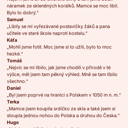
náramek ze skleněných korálků. Mamce se moc líbil.
Bylo to dobrý.“
Samuel
„Líbily se mi vyřezávané postavičky žáků a pana
učitele ve staré škole naproti kostelu.“
Káťa
„Mohli jsme fotit. Moc jsme si to užili, bylo to moc
hezké.“
Tomáš
„Nejvíc se mi líbilo, jak jsme chodili v přírodě v té
výšce, měl jsem tam pěkný výhled. Mně se tam líbilo
všechno.“
Daniel
„Byl jsem poprvé na hranici s Polskem v 1050 m n. m.“
Terka
„Mamce jsem koupila srdíčko ze skla a také jsem si
stoupla jednou nohou do Polska a druhou do Česka.“
Hugo