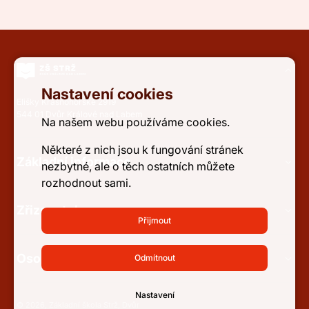
Nastavení cookies
Elišky Krásnohorské 2919
544 01 Dvůr Králové nad Labem
Na našem webu používáme cookies.
Některé z nich jsou k fungování stránek
Základní informace
nezbytné, ale o těch ostatních můžete
rozhodnout sami.
Zřizovatel
Přijmout
Osobní údaje a přístupnost
Odmítnout
Nastavení
© 2026, Základní škola Strž, Dvůr