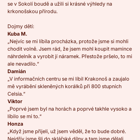
se v Sokolí boudě a užili si krásné výhledy na
krkonošskou přírodu.
Dojmy dětí:
Kuba M.
„Nejvíc se mi líbila procházka, protože jsme si mohli
chodit volně. Jsem rád, že jsem mohl koupit mamince
náhrdelník a vyrobit jí náramek. Přestože pršelo, to mi
ale nevadilo.“
Damián
„V informačních centru se mi líbil Krakonoš a zaujalo
mě vyrábění skleněných korálků při 800 stupních
Celsia.“
Viktor
„Poprvé jsem byl na horách a poprvé takhle vysoko a
líbilo se mi to.“
Honza
„Když jsme přijeli, už jsem věděl, že to bude dobré.
Nejdřív jsme šli do sklářské dílny a tam jsme dělali