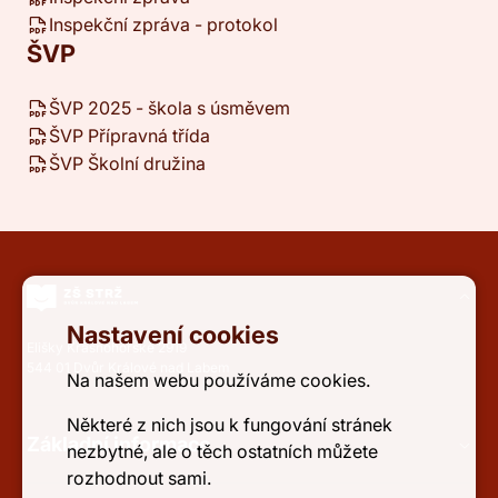
Inspekční zpráva - protokol
ŠVP
ŠVP 2025 - škola s úsměvem
ŠVP Přípravná třída
ŠVP Školní družina
Nastavení cookies
Elišky Krásnohorské 2919
544 01 Dvůr Králové nad Labem
Na našem webu používáme cookies.
Některé z nich jsou k fungování stránek
Základní informace
nezbytné, ale o těch ostatních můžete
rozhodnout sami.