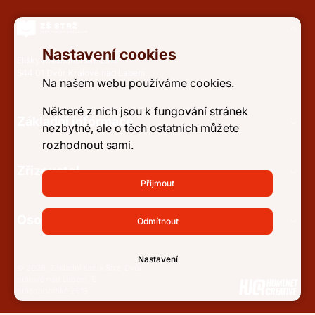
Nastavení cookies
Elišky Krásnohorské 2919
544 01 Dvůr Králové nad Labem
Na našem webu používáme cookies.
Některé z nich jsou k fungování stránek
Základní informace
nezbytné, ale o těch ostatních můžete
rozhodnout sami.
Zřizovatel
Přijmout
Osobní údaje a přístupnost
Odmítnout
Nastavení
© 2026, Základní škola Strž, Dvůr
Králové nad Labem, E.
Krásnohorské 2919