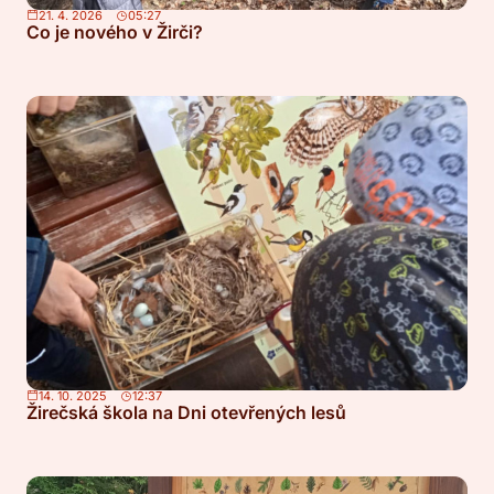
21. 4. 2026
05:27
Co je nového v Žirči?
14. 10. 2025
12:37
Žirečská škola na Dni otevřených lesů