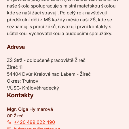
naše škola spolupracuje s místní mateřskou školou,
kde se naši žáci stravují. Po celý rok navštěvují
předškolní děti z MŠ každý měsíc naši ZŠ, kde se
seznamují s prací žáků, navazují první kontakty s
učitelkou, vychovatelkou a budoucími spolužáky.
Adresa
ZŠ Strž - odloučené pracoviště Žireč
Žireč 11
54404 Dvůr Králové nad Labem - Žireč
Okres: Trutnov
VÚSC: Královéhradecký
Kontakty
Mgr. Olga Hylmarová
OP Žireč
+420 499 622 490