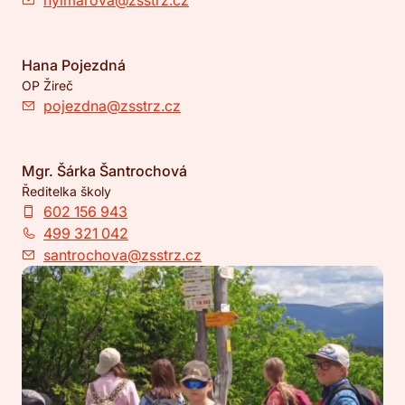
hylmarova@zsstrz.cz
Hana Pojezdná
OP Žireč
pojezdna@zsstrz.cz
Mgr. Šárka Šantrochová
Ředitelka školy
602 156 943
499 321 042
santrochova@zsstrz.cz