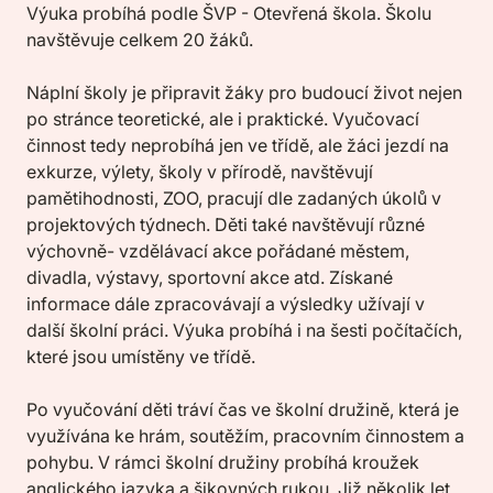
Výuka probíhá podle ŠVP - Otevřená škola. Školu
navštěvuje celkem 20 žáků.
Náplní školy je připravit žáky pro budoucí život nejen
po stránce teoretické, ale i praktické. Vyučovací
činnost tedy neprobíhá jen ve třídě, ale žáci jezdí na
exkurze, výlety, školy v přírodě, navštěvují
pamětihodnosti, ZOO, pracují dle zadaných úkolů v
projektových týdnech. Děti také navštěvují různé
výchovně- vzdělávací akce pořádané městem,
divadla, výstavy, sportovní akce atd. Získané
informace dále zpracovávají a výsledky užívají v
další školní práci. Výuka probíhá i na šesti počítačích,
které jsou umístěny ve třídě.
Po vyučování děti tráví čas ve školní družině, která je
využívána ke hrám, soutěžím, pracovním činnostem a
pohybu. V rámci školní družiny probíhá kroužek
anglického jazyka a šikovných rukou. Již několik let