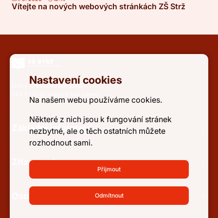
Vítejte na nových webových stránkách ZŠ Strž
Nastavení cookies
Elišky Krásnohorské 2919
544 01 Dvůr Králové nad Labem
Na našem webu používáme cookies.
Některé z nich jsou k fungování stránek
Základní informace
nezbytné, ale o těch ostatních můžete
rozhodnout sami.
Zřizovatel
Přijmout
Osobní údaje a přístupnost
Odmítnout